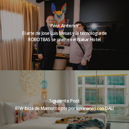
Post Anterior
El arte de Jose Luis Mesas y la tecnología de
ROBOTBAS se unen en el Nakar Hotel
Siguiente Post
El W Ibiza de Marriott opta por luminarias con DALI