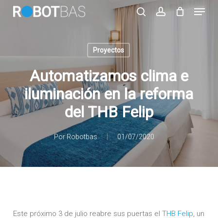
Skip
Menu
to
search
account
main
Close
content
Menu
Proyectos
Automatizamos clima e
iluminación en la reforma
del THB Felip
Por
Robotbas
01/07/2020
Este próximo 3 de julio reabre sus puertas el
THB Felip
, un