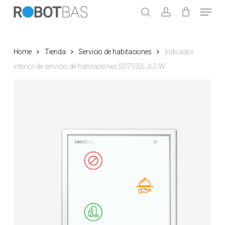
Skip
Menu
to
search
account
main
Close
content
Menu
Home
Tienda
Servicio de habitaciones
Indicador
interior de servicio de habitaciones SD7532i JLS W