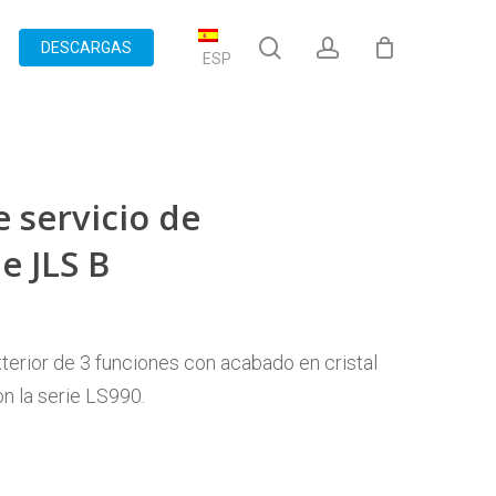
search
account
DESCARGAS
ESP
e servicio de
e JLS B
terior de 3 funciones con acabado en cristal
n la serie LS990.