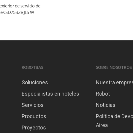
exterior de servicio de
Read more
nes SD7532e JLS W
ROBOTBAS
SOBRE NOSOTROS
Soluciones
Nuestra empre
Especialistas en hoteles
Robot
Servicios
Noticias
Productos
Política de Dev
Airea
Proyectos