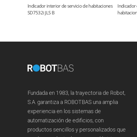
Indicador interior de servicio de habitaciones
Indicador 
Read more
SD7532i JLS B
habitacio
Fundada en 1983, la trayectoria de Robot,
S.A. garantiza a ROBOTBAS una amplia
experiencia en los sistemas de
automatización de edificios, con
productos sencillos y personalizados que