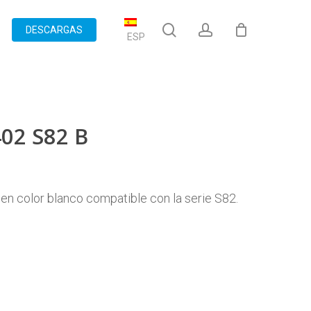
search
account
DESCARGAS
ESP
402 S82 B
 en color blanco compatible con la serie S82.