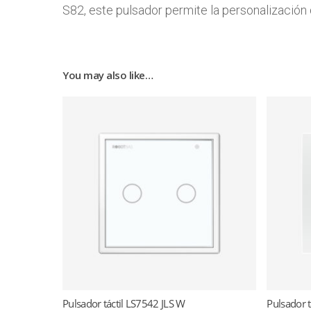
S82, este pulsador permite la personalización d
You may also like…
Pulsador táctil LS7542 JLS W
Pulsador 
Read more