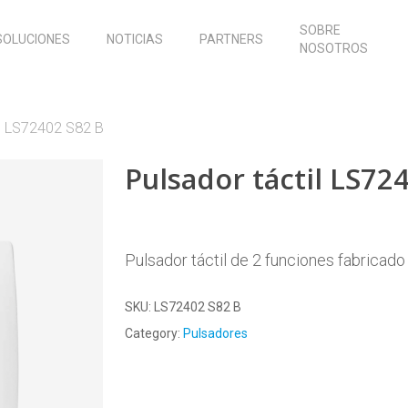
SOBRE
SOLUCIONES
NOTICIAS
PARTNERS
NOSOTROS
il LS72402 S82 B
Pulsador táctil LS72
Pulsador táctil de 2 funciones fabricado
SKU:
LS72402 S82 B
Category:
Pulsadores