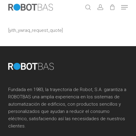
Skip
Menu
to
search
account
main
Close
content
Menu
[yith_ywraq_request_quote]
Fundada en 1983, la trayectoria de Robot, S.A. garantiza a
ROBOTBAS una amplia experiencia en los sistemas de
automatización de edificios, con productos sencillos y
personalizados que ayudan a reducir el consumo
eléctrico, satisfaciendo así las necesidades de nuestros
clientes.