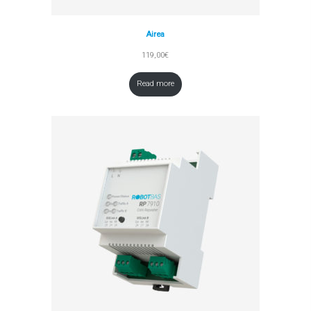
Airea
119,00
€
Read more