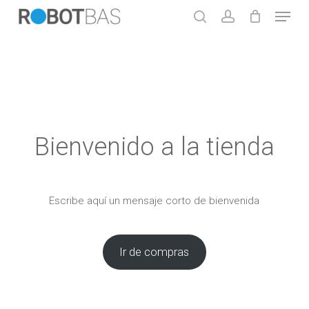
Skip
Menu
to
search
account
main
Close
content
Menu
Bienvenido a la tienda
Escribe aquí un mensaje corto de bienvenida
Ir de compras