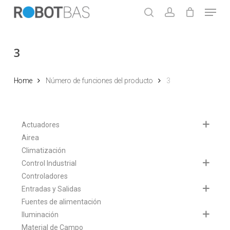
Skip
Menu
to
search
account
main
Close
content
Menu
3
Home
Número de funciones del producto
3
Actuadores
Airea
Climatización
Control Industrial
Controladores
Entradas y Salidas
Fuentes de alimentación
Iluminación
Material de Campo