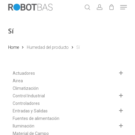
Skip
Menu
to
search
account
main
Close
content
Menu
Sí
Home
Humedad del producto
Sí
Actuadores
Airea
Climatización
Control Industrial
Controladores
Entradas y Salidas
Fuentes de alimentación
Iluminación
Material de Campo