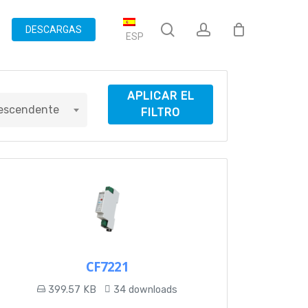
search
account
DESCARGAS
ESP
APLICAR EL
escendente
FILTRO
CF7221
399.57 KB
34 downloads