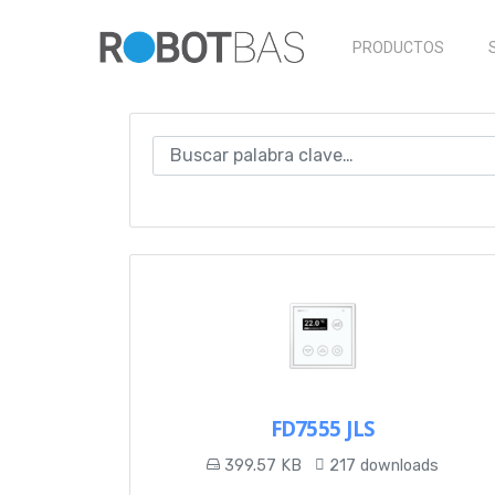
Skip
to
PRODUCTOS
main
content
Presione enter para buscar o ESC para cerrar
FD7555 JLS
399.57 KB
217 downloads